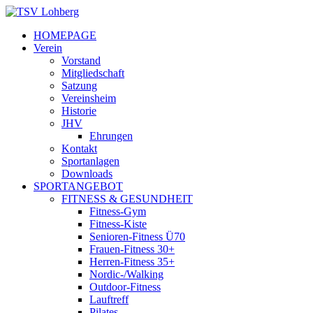
HOMEPAGE
Verein
Vorstand
Mitgliedschaft
Satzung
Vereinsheim
Historie
JHV
Ehrungen
Kontakt
Sportanlagen
Downloads
SPORTANGEBOT
FITNESS & GESUNDHEIT
Fitness-Gym
Fitness-Kiste
Senioren-Fitness Ü70
Frauen-Fitness 30+
Herren-Fitness 35+
Nordic-/Walking
Outdoor-Fitness
Lauftreff
Pilates