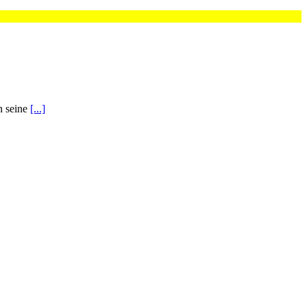
n seine
[...]