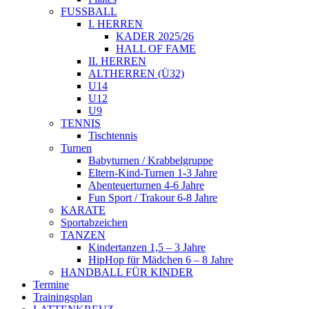
FUSSBALL
I. HERREN
KADER 2025/26
HALL OF FAME
II. HERREN
ALTHERREN (Ü32)
U14
U12
U9
TENNIS
Tischtennis
Turnen
Babyturnen / Krabbelgruppe
Eltern-Kind-Turnen 1-3 Jahre
Abenteuerturnen 4-6 Jahre
Fun Sport / Trakour 6-8 Jahre
KARATE
Sportabzeichen
TANZEN
Kindertanzen 1,5 – 3 Jahre
HipHop für Mädchen 6 – 8 Jahre
HANDBALL FÜR KINDER
Termine
Trainingsplan