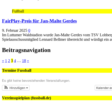
Fußball
FairPlay-Preis für Jan-Malte Gerdes
9. Februar 2025
0
Im Luttumer Waldstadion wurde Jan-Malte Gerdes vom TSV Lohberg ei
Spielausschussmitglied Lennard Bellmer überreicht und würdigt ein a
Beitragsnavigation
«
1
2
3
4
…
18
»
Termine Fussball
Es gibt keine bevorstehenden Veranstaltungen.
Hinzufügen
Kalender a
Vereinsspielplan (fussball.de)