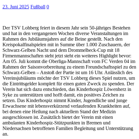
23. Juni 2025
Fußball
0
Der TSV Lohberg feiert in diesem Jahr sein 50-jähriges Bestehen
und hat in den vergangenen Wochen diverse Veranstaltungen im
Rahmen des Jubiläumsjahres auf die Beine gestellt. Nach den
Kreispokalfinalspielen mit in Summe über 1.000 Zuschauern, der
Schwarz-Gelben Nacht und dem Drommelbeck-Cup mit 18
Firmenmannschaften steht jetzt steht ein weiteres Highlight bevor:
Am 05. Juli kommt die Oberliga-Mannschaft vom FC Verden 04 im
Rahmen der Saisonvorbereitung zu einem Freundschaftsspiel zu den
Schwarz-Gelben – Anstoß der Partie ist um 16 Uhr. Anlässlich des
Vereinsjubiläums möchte der TSV Lohberg dieses Spiel nutzen, um
die Eintrittsgelder komplett für einen guten Zweck zu spenden. Der
Verein hat sich dazu entschieden, das Kinderhospiz Löwenherz in
Syke zu unterstützen und hofft damit, ein positives Zeichen zu
setzen. Das Kinderhospiz nimmt Kinder, Jugendliche und junge
Erwachsene mit lebensverkürzend verlaufenden Krankheiten auf,
bei denen eine Heilung nach aktuellem Stand der Medizin
ausgeschlossen ist. Zusätzlich bietet der Verein mit einen
ambulanten Kinderhospiz-Stützpunkten in Bremen und
Niedersachsen betroffenen Familien Begleitung und Unterstützung
an.