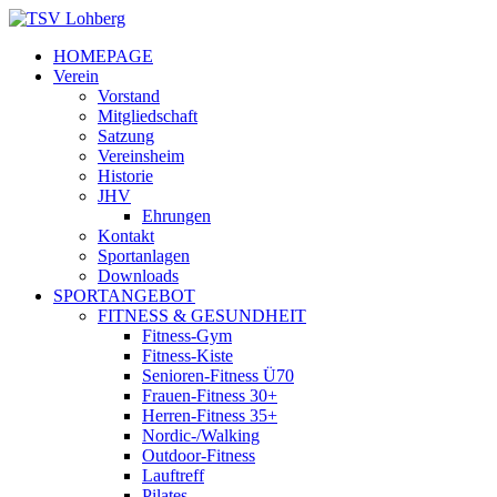
HOMEPAGE
Verein
Vorstand
Mitgliedschaft
Satzung
Vereinsheim
Historie
JHV
Ehrungen
Kontakt
Sportanlagen
Downloads
SPORTANGEBOT
FITNESS & GESUNDHEIT
Fitness-Gym
Fitness-Kiste
Senioren-Fitness Ü70
Frauen-Fitness 30+
Herren-Fitness 35+
Nordic-/Walking
Outdoor-Fitness
Lauftreff
Pilates