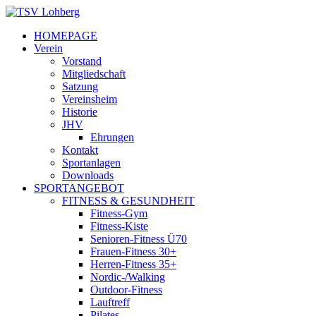
HOMEPAGE
Verein
Vorstand
Mitgliedschaft
Satzung
Vereinsheim
Historie
JHV
Ehrungen
Kontakt
Sportanlagen
Downloads
SPORTANGEBOT
FITNESS & GESUNDHEIT
Fitness-Gym
Fitness-Kiste
Senioren-Fitness Ü70
Frauen-Fitness 30+
Herren-Fitness 35+
Nordic-/Walking
Outdoor-Fitness
Lauftreff
Pilates