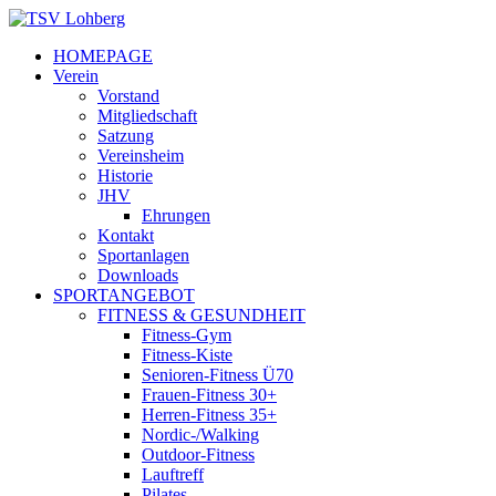
HOMEPAGE
Verein
Vorstand
Mitgliedschaft
Satzung
Vereinsheim
Historie
JHV
Ehrungen
Kontakt
Sportanlagen
Downloads
SPORTANGEBOT
FITNESS & GESUNDHEIT
Fitness-Gym
Fitness-Kiste
Senioren-Fitness Ü70
Frauen-Fitness 30+
Herren-Fitness 35+
Nordic-/Walking
Outdoor-Fitness
Lauftreff
Pilates