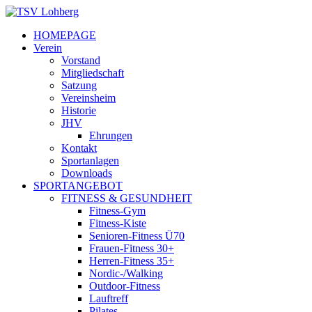
HOMEPAGE
Verein
Vorstand
Mitgliedschaft
Satzung
Vereinsheim
Historie
JHV
Ehrungen
Kontakt
Sportanlagen
Downloads
SPORTANGEBOT
FITNESS & GESUNDHEIT
Fitness-Gym
Fitness-Kiste
Senioren-Fitness Ü70
Frauen-Fitness 30+
Herren-Fitness 35+
Nordic-/Walking
Outdoor-Fitness
Lauftreff
Pilates