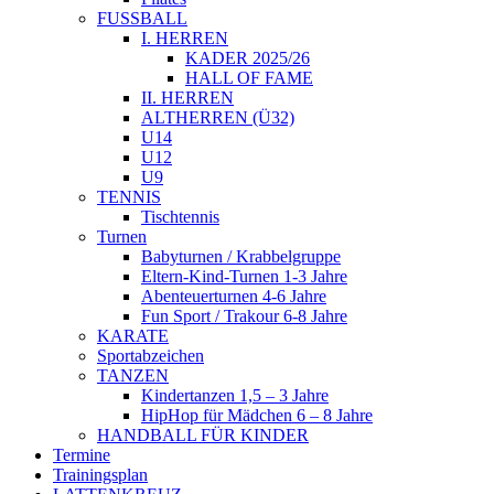
FUSSBALL
I. HERREN
KADER 2025/26
HALL OF FAME
II. HERREN
ALTHERREN (Ü32)
U14
U12
U9
TENNIS
Tischtennis
Turnen
Babyturnen / Krabbelgruppe
Eltern-Kind-Turnen 1-3 Jahre
Abenteuerturnen 4-6 Jahre
Fun Sport / Trakour 6-8 Jahre
KARATE
Sportabzeichen
TANZEN
Kindertanzen 1,5 – 3 Jahre
HipHop für Mädchen 6 – 8 Jahre
HANDBALL FÜR KINDER
Termine
Trainingsplan