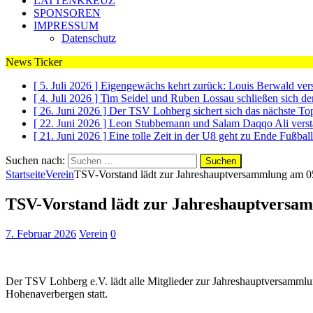
LATTENKREUZ
SPONSOREN
IMPRESSUM
Datenschutz
News Ticker
[ 5. Juli 2026 ]
Eigengewächs kehrt zurück: Louis Berwald ve
[ 4. Juli 2026 ]
Tim Seidel und Ruben Lossau schließen sich 
[ 26. Juni 2026 ]
Der TSV Lohberg sichert sich das nächste To
[ 22. Juni 2026 ]
Leon Stubbemann und Salam Daqqo Ali vers
[ 21. Juni 2026 ]
Eine tolle Zeit in der U8 geht zu Ende
Fußball
Suchen nach:
Startseite
Verein
TSV-Vorstand lädt zur Jahreshauptversammlung am 0
TSV-Vorstand lädt zur Jahreshauptversa
7. Februar 2026
Verein
0
Der TSV Lohberg e.V. lädt alle Mitglieder zur Jahreshauptversamml
Hohenaverbergen statt.