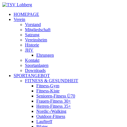
HOMEPAGE
Verein
Vorstand
Mitgliedschaft
Satzung
Vereinsheim
Historie
JHV
Ehrungen
Kontakt
Sportanlagen
Downloads
SPORTANGEBOT
FITNESS & GESUNDHEIT
Fitness-Gym
Fitness-Kiste
Senioren-Fitness Ü70
Frauen-Fitness 30+
Herren-Fitness 35+
Nordic-/Walking
Outdoor-Fitness
Lauftreff
Pilates