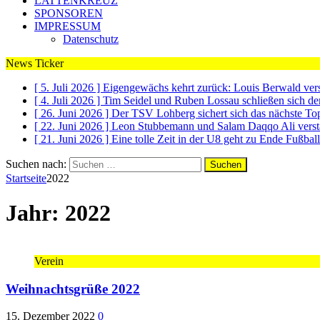
LATTENKREUZ
SPONSOREN
IMPRESSUM
Datenschutz
News Ticker
[ 5. Juli 2026 ]
Eigengewächs kehrt zurück: Louis Berwald ve
[ 4. Juli 2026 ]
Tim Seidel und Ruben Lossau schließen sich 
[ 26. Juni 2026 ]
Der TSV Lohberg sichert sich das nächste To
[ 22. Juni 2026 ]
Leon Stubbemann und Salam Daqqo Ali vers
[ 21. Juni 2026 ]
Eine tolle Zeit in der U8 geht zu Ende
Fußball
Suchen nach:
Startseite
2022
Jahr: 2022
Verein
Weihnachtsgrüße 2022
15. Dezember 2022
0