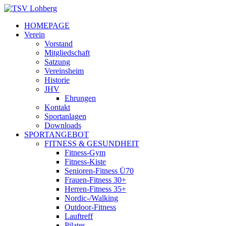
HOMEPAGE
Verein
Vorstand
Mitgliedschaft
Satzung
Vereinsheim
Historie
JHV
Ehrungen
Kontakt
Sportanlagen
Downloads
SPORTANGEBOT
FITNESS & GESUNDHEIT
Fitness-Gym
Fitness-Kiste
Senioren-Fitness Ü70
Frauen-Fitness 30+
Herren-Fitness 35+
Nordic-/Walking
Outdoor-Fitness
Lauftreff
Pilates