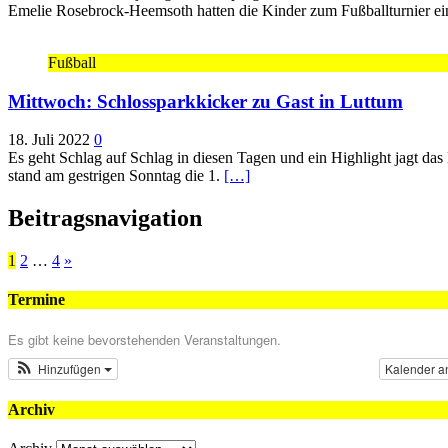
Emelie Rosebrock-Heemsoth hatten die Kinder zum Fußballturnier e
Fußball
Mittwoch: Schlossparkkicker zu Gast in Luttum
18. Juli 2022
0
Es geht Schlag auf Schlag in diesen Tagen und ein Highlight jagt das
stand am gestrigen Sonntag die 1.
[…]
Beitragsnavigation
1
2
…
4
»
Termine
Es gibt keine bevorstehenden Veranstaltungen.
Hinzufügen
Kalender a
Archiv