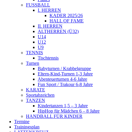
FUSSBALL
I. HERREN
KADER 2025/26
HALL OF FAME
II. HERREN
ALTHERREN (Ü32)
U14
U12
U9
TENNIS
Tischtennis
Turnen
Babyturnen / Krabbelgruppe
Eltern-Kind-Turnen 1-3 Jahre
Abenteuerturnen 4-6 Jahre
Fun Sport / Trakour 6-8 Jahre
KARATE
Sportabzeichen
TANZEN
Kindertanzen 1,5 – 3 Jahre
HipHop für Mädchen 6 – 8 Jahre
HANDBALL FÜR KINDER
Termine
Trainingsplan