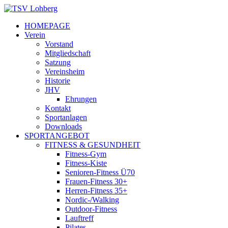
HOMEPAGE
Verein
Vorstand
Mitgliedschaft
Satzung
Vereinsheim
Historie
JHV
Ehrungen
Kontakt
Sportanlagen
Downloads
SPORTANGEBOT
FITNESS & GESUNDHEIT
Fitness-Gym
Fitness-Kiste
Senioren-Fitness Ü70
Frauen-Fitness 30+
Herren-Fitness 35+
Nordic-/Walking
Outdoor-Fitness
Lauftreff
Pilates