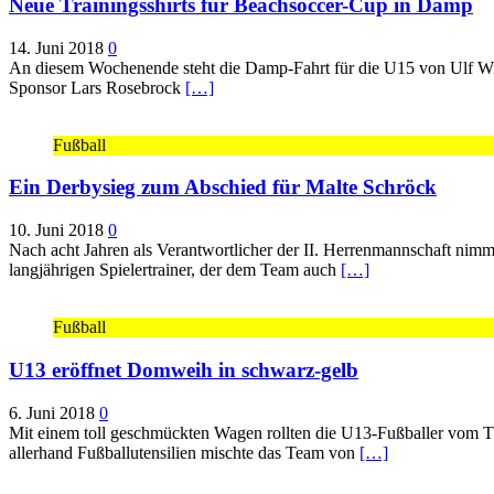
Neue Trainingsshirts für Beachsoccer-Cup in Damp
14. Juni 2018
0
An diesem Wochenende steht die Damp-Fahrt für die U15 von Ulf Witt
Sponsor Lars Rosebrock
[…]
Fußball
Ein Derbysieg zum Abschied für Malte Schröck
10. Juni 2018
0
Nach acht Jahren als Verantwortlicher der II. Herrenmannschaft nim
langjährigen Spielertrainer, der dem Team auch
[…]
Fußball
U13 eröffnet Domweih in schwarz-gelb
6. Juni 2018
0
Mit einem toll geschmückten Wagen rollten die U13-Fußballer vom TS
allerhand Fußballutensilien mischte das Team von
[…]