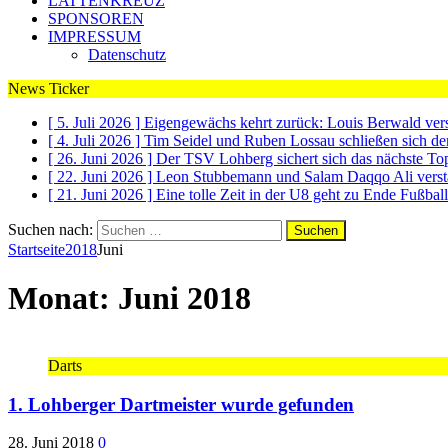
LATTENKREUZ
SPONSOREN
IMPRESSUM
Datenschutz
News Ticker
[ 5. Juli 2026 ]
Eigengewächs kehrt zurück: Louis Berwald ve
[ 4. Juli 2026 ]
Tim Seidel und Ruben Lossau schließen sich 
[ 26. Juni 2026 ]
Der TSV Lohberg sichert sich das nächste To
[ 22. Juni 2026 ]
Leon Stubbemann und Salam Daqqo Ali vers
[ 21. Juni 2026 ]
Eine tolle Zeit in der U8 geht zu Ende
Fußball
Suchen nach:
Startseite
2018
Juni
Monat: Juni 2018
Darts
1. Lohberger Dartmeister wurde gefunden
28. Juni 2018
0